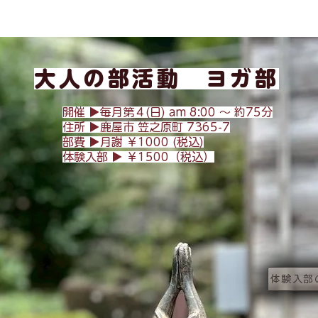
大人の部活動 ヨガ部
開催 ▶︎毎月第４(日) am 8:
00 〜 約75分
​住所 ▶︎
鹿屋市 笠之原町 7365-7
​部費 ▶︎月謝 ￥1000 (税込)
体験入部 ▶︎ ￥1500（税込）
体験入部