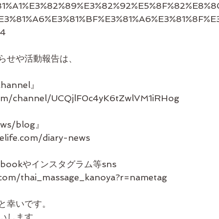
81%A1%E3%82%89%E3%82%92%E5%8F%82%E8%8
E3%81%A6%E3%81%BF%E3%81%A6%E3%81%8F%E
84
らせや活動報告は、
channel』
com/channel/UCQjlF0c4yK6tZwlVM1iRHog
s/blog』
elife.com/diary-news
bookやインスタグラム等sns
m.com/thai_massage_kanoya?r=nametag
と幸いです。
いします。