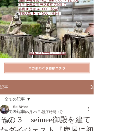
開催 ▶︎毎月第４(日) am 8:
00 〜 約75分
​住所 ▶︎
鹿屋市 笠之原町 7365-7
​部費 ▶︎月謝 ￥1000 (税込)
体験入部 ▶︎ ￥1500（税込）
場所▶︎ タイ古式マッサージ鹿屋
ヨガ部のご予約はコチラ
記事
全ての記事
Sei&Mee
全ての記事
2020年5月29日
読了時間: 1分
その３ seimee御殿を建て
ヨガ
たダイジェスト『鹿屋に初