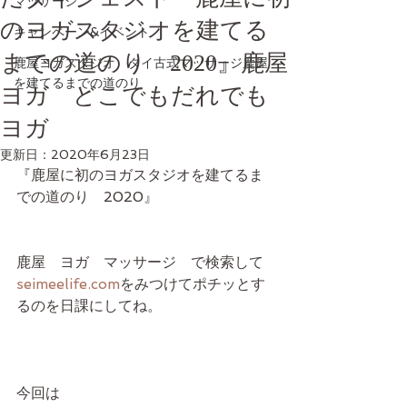
マッサージ
のヨガスタジオを建てる
キャンペーン&イベント
までの道のり 2020』鹿屋
鹿屋ヨガスタジオ タイ古式マッサージ鹿屋
を建てるまでの道のり
ヨガ どこでもだれでも
ヨガ
更新日：
2020年6月23日
『鹿屋に初のヨガスタジオを建てるま
での道のり　2020』
鹿屋　ヨガ　マッサージ　で検索して
seimeelife.com
をみつけてポチッとす
るのを日課にしてね。
今回は