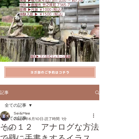
開催 ▶︎毎月第４(日) am 8:
00 〜 約75分
​住所 ▶︎
鹿屋市 笠之原町 7365-7
​部費 ▶︎月謝 ￥1000 (税込)
体験入部 ▶︎ ￥1500（税込）
場所▶︎ タイ古式マッサージ鹿屋
ヨガ部のご予約はコチラ
記事
全ての記事
Sei&Mee
全ての記事
2020年6月10日
読了時間: 1分
その１２ アナログな方法
ヨガ
で壁に手書きするイラス