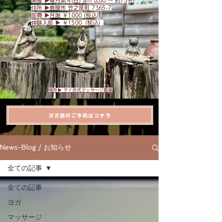
開催 ▶︎毎月第４(日) am 8:
00 〜 約75分
​住所 ▶︎
鹿屋市 笠之原町 7365-7
​部費 ▶︎月謝 ￥1000 (税込)
体験入部 ▶︎ ￥1500（税込）
場所▶︎ タイ古式マッサージ鹿屋
ヨガ部のご予約はコチラ
News-Blog / お知らせ
全ての記事
全ての記事
ヨガ
マッサージ