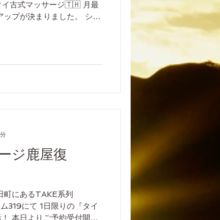
タイ古式マッサージ🇹🇭 月最
アップが決まりました。 シタ
0分 ¥1500 タイ古式マッサー
1分
ージ鹿屋復
屋市北田町にあるTAKE系列
ンルーム319にて 1日限りの『タイ
！ 本日よりご予約受付開始