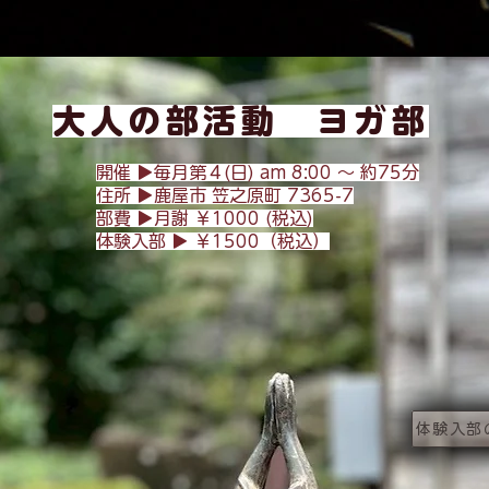
大人の部活動 ヨガ部
開催 ▶︎毎月第４(日) am 8:
00 〜 約75分
​住所 ▶︎
鹿屋市 笠之原町 7365-7
​部費 ▶︎月謝 ￥1000 (税込)
体験入部 ▶︎ ￥1500（税込）
体験入部