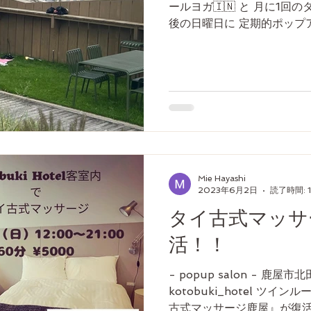
ールヨガ🇮🇳 と 月に1回の
後の日曜日に 定期的ポップ
ールヨガ🇮🇳 → 7:30〜6
ジ🇹🇭...
Mie Hayashi
2023年6月2日
読了時間: 
タイ古式マッサ
活！！
- popup salon - 鹿
kotobuki_hotel ツイ
古式マッサージ鹿屋』が復活