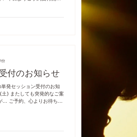
2:00〜21:00 メニュー: タ
1分
受付のお知らせ
て 8月の単発セッション受付のお知
20(土) またしても突発的なご案
が… ご予約、心よりお待ちし
eimeelife.com/com...