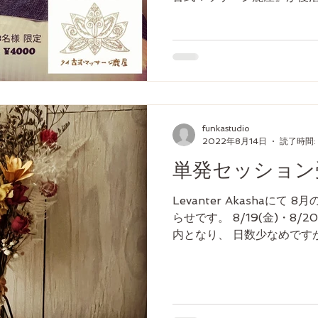
致します↓ 日時: 6/25（日）1
イ古式60分→...
funkastudio
2022年8月14日
読了時間: 
単発セッション
Levanter Akashaに
らせです。 8/19(金)・8/
内となり、 日数少なめです
ております。 →https://www.s