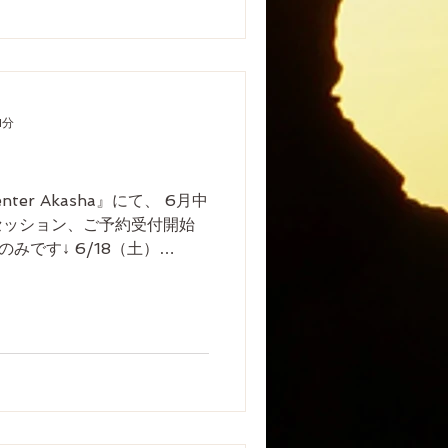
1分
enter Akasha』にて、 6月中
セッション、ご予約受付開始
みです↓ 6/18（土）
 ホームページ『Booking/予