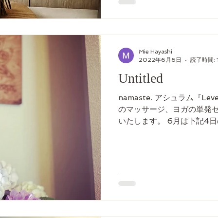
Mie Hayashi
2022年6月6日
読了時間: 
Untitled
namaste. アシュラム『Lev
のマッサージ、ヨガの単発
いたします。 6月は下記4日の
24（金）25（土）26（日）
約』より、...