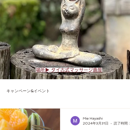
場所▶︎ タイ古式マッサージ鹿屋
キャンペーン&イベント
ージ鹿屋を建てるまでの道のり
Mie Hayashi
2024年3月31日
読了時間: 