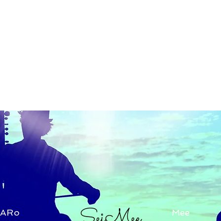
SeiMee
TARo
Mee