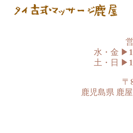
水・金 ▶︎1
土・日 ▶︎1
〒8
鹿児島県 鹿屋市