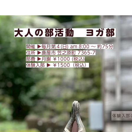
大人の部活動 ヨガ部
開催 ▶︎毎月第４(日) am 8:
00 〜 約75分
​住所 ▶︎
鹿屋市 笠之原町 7365-7
​部費 ▶︎月謝 ￥1000 (税込)
体験入部 ▶︎ ￥1500（税込）
体験入部